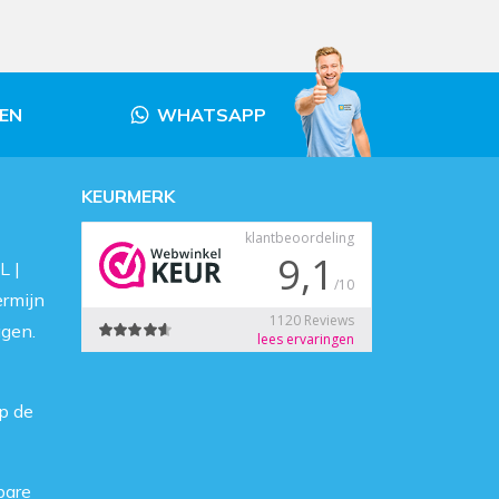
LEN
WHATSAPP
KEURMERK
L |
ermijn
agen.
p de
bare