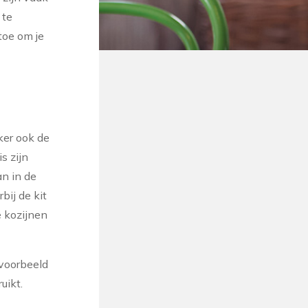
 te
toe om je
ker ook de
s zijn
an in de
bij de kit
e kozijnen
jvoorbeeld
uikt.