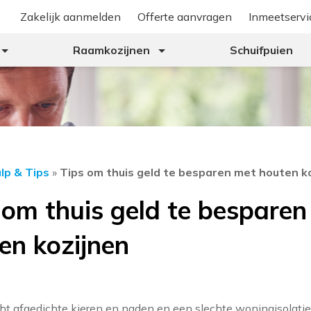
Zakelijk aanmelden
Offerte aanvragen
Inmeetservi
Raamkozijnen
Schuifpuien
lp & Tips
»
Tips om thuis geld te besparen met houten k
 om thuis geld te besparen
en kozijnen
cht afgedichte kieren en naden en een slechte woningisolatie