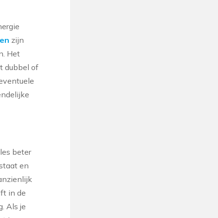
nergie
nen
zijn
n. Het
t dubbel of
 eventuele
ndelijke
les beter
staat en
anzienlijk
ft in de
. Als je