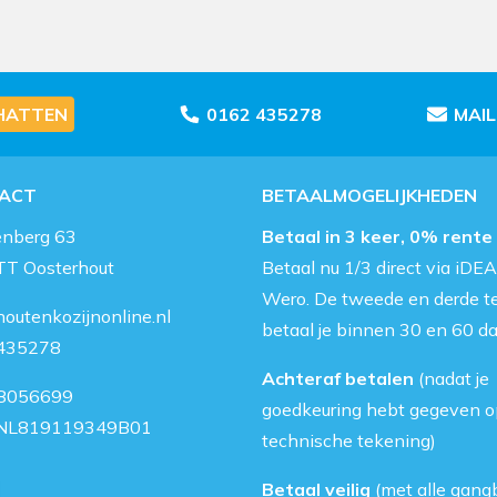
HATTEN
0162 435278
MAI
ACT
BETAALMOGELIJKHEDEN
enberg 63
Betaal in 3 keer, 0% rente
TT Oosterhout
Betaal nu 1/3 direct via iDEA
Wero. De tweede en derde t
outenkozijnonline.nl
betaal je binnen 30 en 60 d
435278
Achteraf betalen
(nadat je
8056699
goedkeuring hebt gegeven o
NL819119349B01
technische tekening)
Betaal veilig
(met alle gang