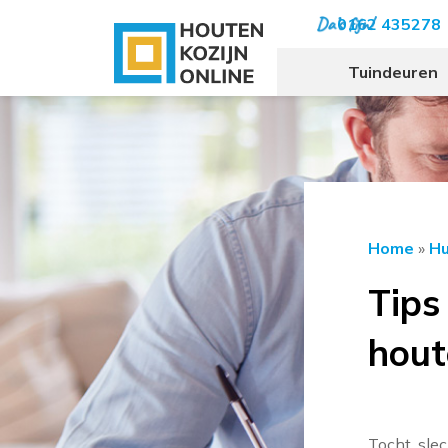
0162 435278
Tuindeuren
Home
»
Hu
Tips
hout
Tocht, sle