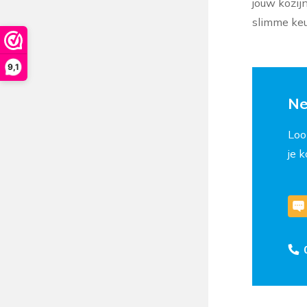
jouw kozij
slimme keu
9,1
Ne
Loo
je 