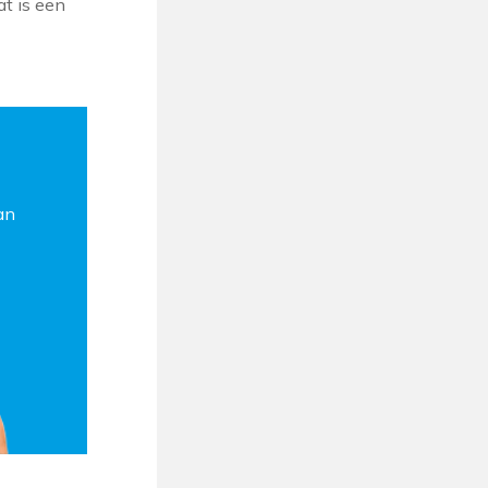
t is een
an