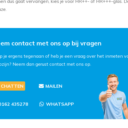
nen dus gaat vervangen, kies je voor HR++- of HR+++-glas. Da
ze.
em contact met ons op bij vragen
p je ergens tegenaan of heb je een vraag over het inmeten v
kozijn? Neem dan gerust contact met ons op.
CHATTEN
MAILEN
0162 435278
WHATSAPP