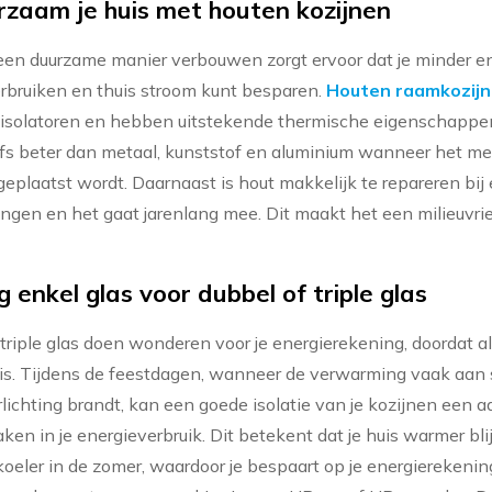
zaam je huis met houten kozijnen
 een duurzame manier verbouwen zorgt ervoor dat je minder e
erbruiken en thuis stroom kunt besparen.
Houten raamkozij
e isolatoren en hebben uitstekende thermische eigenschappe
elfs beter dan metaal, kunststof en aluminium wanneer het me
 geplaatst wordt. Daarnaast is hout makkelijk te repareren bij
ngen en het gaat jarenlang mee. Dit maakt het een milieuvrie
 enkel glas voor dubbel of triple glas
triple glas doen wonderen voor je energierekening, doordat al
 is. Tijdens de feestdagen, wanneer de verwarming vaak aan 
lichting brandt, kan een goede isolatie van je kozijnen een a
ken in je energieverbruik. Dit betekent dat je huis warmer blij
oeler in de zomer, waardoor je bespaart op je energierekening