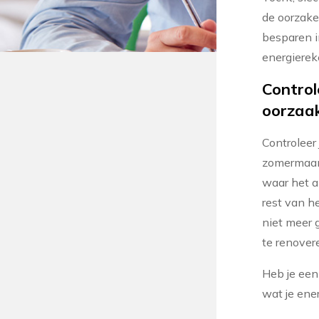
de oorzake
besparen in
energierek
Control
oorzaa
Controleer
zomermaand
waar het a
rest van he
niet meer 
te renover
Heb je een
wat je ener