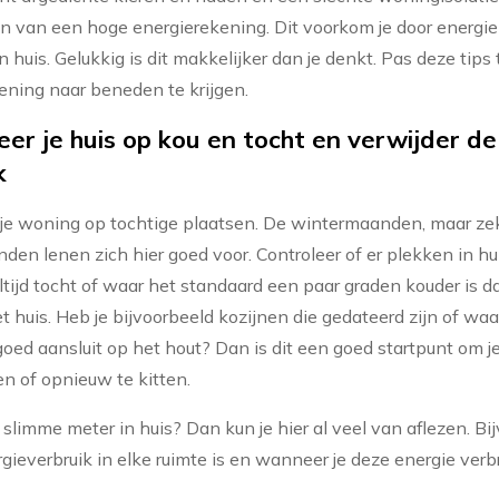
n van een hoge energierekening. Dit voorkom je door energie
 huis. Gelukkig is dit makkelijker dan je denkt. Pas deze tips 
ening naar beneden te krijgen.
eer je huis op kou en tocht en verwijder de
k
 je woning op tochtige plaatsen. De wintermaanden, maar ze
en lenen zich hier goed voor. Controleer of er plekken in hui
ltijd tocht of waar het standaard een paar graden kouder is d
t huis. Heb je bijvoorbeeld kozijnen die gedateerd zijn of waar
goed aansluit op het hout? Dan is dit een goed startpunt om j
en of opnieuw te kitten.
 slimme meter in huis? Dan kun je hier al veel van aflezen. Bi
gieverbruik in elke ruimte is en wanneer je deze energie verbr