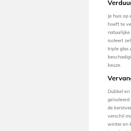
Verduur
Je huis op
hoeft te v
natuurlijk
isoleert z
triple glas
beschadigi
keuze.
Vervang
Dubbel en 
geïsoleerd
de kerstver
verschil ma
winter en k