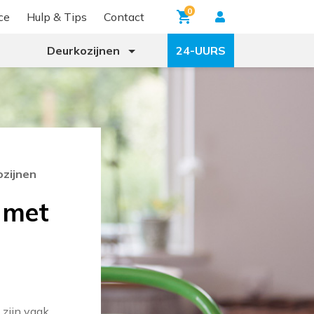
0
ce
Hulp & Tips
Contact
Deurkozijnen
24-UURS
ozijnen
 met
 zijn vaak