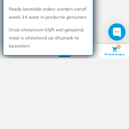
Reeds bestelde orders worden vanaf
week 34 weer in productie genomen.
Onze showroom blijft wel geopend,
maar is uitsluitend op afspraak te
bezoeken.
0
Telefoon
Mail
Winkelwagen
Account
Menu
Veelgestelde vragen
ONTVANG IK EEN TECHNISCHE TEKENING?
Jazeker! Je ontvangt binnen 24 uur een technische tekening met
alle informatie die je nodig hebt. Onze experts hebben al goed
gekeken of je de juiste zaken hebt ingevuld. Maar kijk zelf ook
nog even of het bestelde kozijn precies is wat je zoekt. Geef
eventuele aanpassingen aan ons door. Ben je helemaal