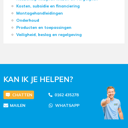
Kosten, subsidie en financiering
Montagehandleidingen
Onderhoud
Producten en toepassingen
Veiligheid, beslag en regelgeving
KAN IK JE HELPEN?
CHATTEN
0162 435278
MAILEN
WHATSAPP