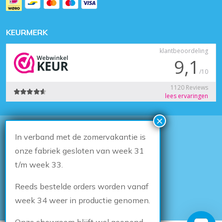
KEURMERK
In verband met de zomervakantie is
© 2026
Houten Kozijn Online
Algemene voorwaarden
onze fabriek gesloten van week 31
Herroepingsrecht
t/m week 33.
Privacybeleid
Klachten
Reeds bestelde orders worden vanaf
Sitemap
Cookiebeleid
week 34 weer in productie genomen.