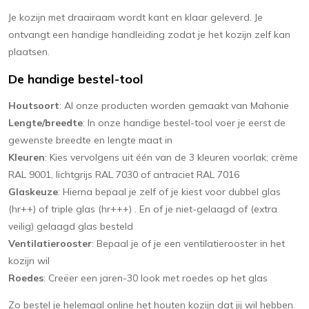
Je kozijn met draairaam wordt kant en klaar geleverd. Je
ontvangt een handige handleiding zodat je het kozijn zelf kan
plaatsen.
De handige bestel-tool
Houtsoort
: Al onze producten worden gemaakt van Mahonie
Lengte/breedte
: In onze handige bestel-tool voer je eerst de
gewenste breedte en lengte maat in
Kleuren
: Kies vervolgens uit één van de 3 kleuren voorlak; crème
RAL 9001, lichtgrijs RAL 7030 of antraciet RAL 7016
Glaskeuze
: Hierna bepaal je zelf of je kiest voor dubbel glas
(hr++) of triple glas (hr+++) . En of je niet-gelaagd of (extra
veilig) gelaagd glas besteld
Ventilatierooster
: Bepaal je of je een ventilatierooster in het
kozijn wil
Roedes
: Creëer een jaren-30 look met roedes op het glas
Zo bestel je helemaal online het houten kozijn dat jij wil hebben.