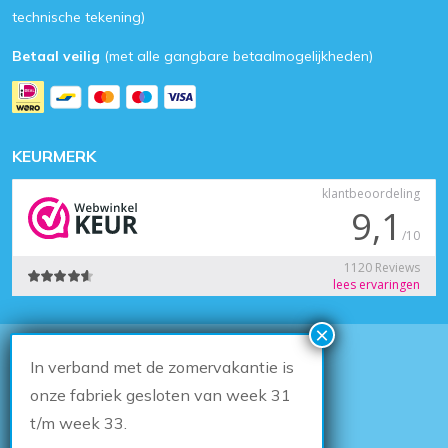
technische tekening)
Betaal veilig
(met alle gangbare betaalmogelijkheden)
KEURMERK
In verband met de zomervakantie is
© 2026
Houten Kozijn Online
Algemene voorwaarden
onze fabriek gesloten van week 31
Herroepingsrecht
t/m week 33.
Privacybeleid