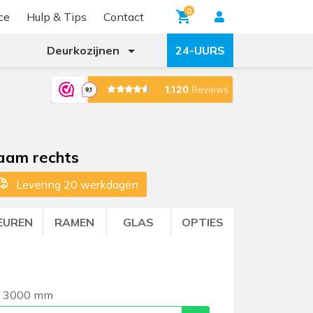
0
ce
Hulp & Tips
Contact
Deurkozijnen
24-UURS
raam rechts
Levering 20 werkdagen
EUREN
RAMEN
GLAS
OPTIES
n 3000 mm