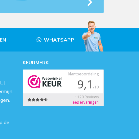
LEN
WHATSAPP
KEURMERK
L |
ermijn
agen.
p de