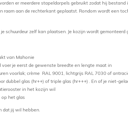
 worden er meerdere stapeldorpels gebruikt zodat hij bestand i
 een raam aan de rechterkant geplaatst. Rondom wordt een toch
je schuurdeur zelf kan plaatsen. Je kozijn wordt gemonteerd 
akt van Mahonie
l voer je eerst de gewenste breedte en lengte maat in
leuren voorlak; crème RAL 9001, lichtgrijs RAL 7030 of antra
voor dubbel glas (hr++) of triple glas (hr+++) . En of je niet-gel
atierooster in het kozijn wil
 op het glas
 dat jij wil hebben.