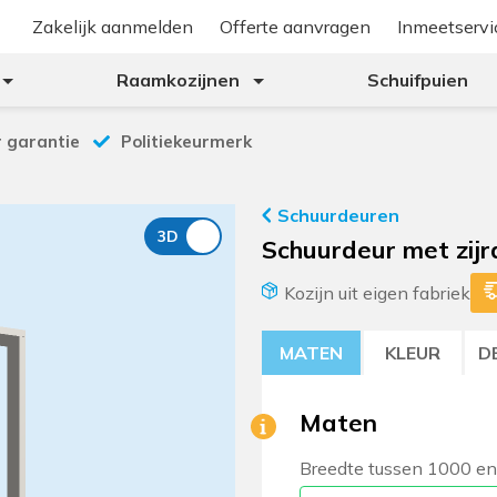
Zakelijk aanmelden
Offerte aanvragen
Inmeetservi
Raamkozijnen
Schuifpuien
r garantie
Politiekeurmerk
Schuurdeuren
Schuurdeur met zij
Kozijn uit eigen fabriek
MATEN
KLEUR
D
Maten
Breedte tussen 1000 e