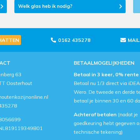
Welk glas heb ik nodig?
HATTEN
0162 435278
MAI
ACT
BETAALMOGELIJKHEDEN
enberg 63
Betaal in 3 keer, 0% rente
TT Oosterhout
Betaal nu 1/3 direct via iDEA
Wero. De tweede en derde t
outenkozijnonline.nl
betaal je binnen 30 en 60 d
435278
Achteraf betalen
(nadat je
8056699
goedkeuring hebt gegeven o
NL819119349B01
technische tekening)