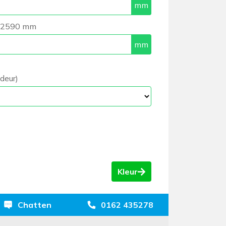
n 2590 mm
deur)
Kleur
Chatten
0162 435278