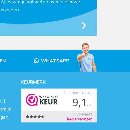
Alles wat je wil weten over je nieuwe
kozijnen
LEN
WHATSAPP
KEURMERK
L |
ermijn
agen.