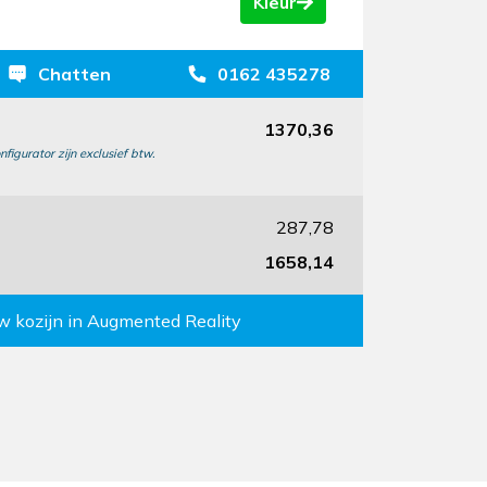
Kleur
Chatten
0162 435278
1370,36
nfigurator zijn exclusief btw.
287,78
1658,14
uw kozijn in Augmented Reality