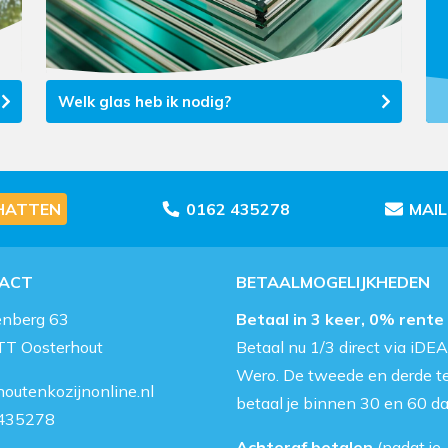
Welk glas heb ik nodig?
HATTEN
0162 435278
MAI
ACT
BETAALMOGELIJKHEDEN
enberg 63
Betaal in 3 keer, 0% rente
TT Oosterhout
Betaal nu 1/3 direct via iDEA
Wero. De tweede en derde t
outenkozijnonline.nl
betaal je binnen 30 en 60 d
435278
Achteraf betalen
(nadat je