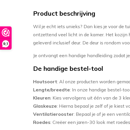
Product beschrijving
Wil je echt iets unieks? Dan kies je voor de t
ontzettend veel licht in de kamer. Het kozijn 
geleverd inclusief deur. De deur is rondom vo
9,1
Je ontvangt een handige handleiding zodat je 
De handige bestel-tool
Houtsoort
: Al onze producten worden gema
Lengte/breedte
: In onze handige bestel-too
Kleuren
: Kies vervolgens uit één van de 3 k
Glaskeuze
: Hierna bepaal je zelf of je kiest 
Ventilatierooster
: Bepaal je of je een ventil
Roedes
: Creëer een jaren-30 look met roedes