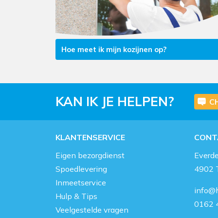
Hoe meet ik mijn kozijnen op?
KAN IK JE HELPEN?
C
KLANTENSERVICE
CONT
Eigen bezorgdienst
Everd
Spoedlevering
4902 
Inmeetservice
info@h
Hulp & Tips
0162 
Veelgestelde vragen