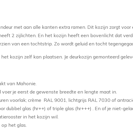
uindeur met aan alle kanten extra ramen. Dit kozijn zorgt voor
heeft 2 zijlichten. En het kozijn heeft een bovenlicht dat ver
orzien van een tochtstrip. Zo wordt geluid en tocht tegengega
het kozijn zelf kan plaatsen. Je deurkozijn gemonteerd gelev
akt van Mahonie.
l voer je eerst de gewenste breedte en lengte maat in.
leuren voorlak; crème RAL 9001, lichtgrijs RAL 7030 of antrac
voor dubbel glas (hr++) of triple glas (hr+++) . En of je niet-gel
atierooster in het kozijn wil.
 op het glas.