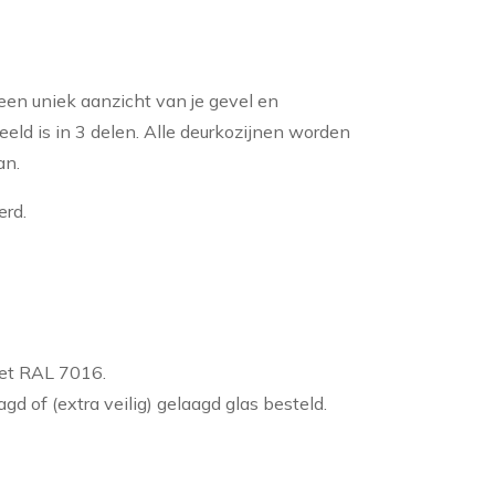
 een uniek aanzicht van je gevel en
deeld is in 3 delen. Alle deurkozijnen worden
an.
erd.
iet RAL 7016.
aagd of (extra veilig) gelaagd glas besteld.