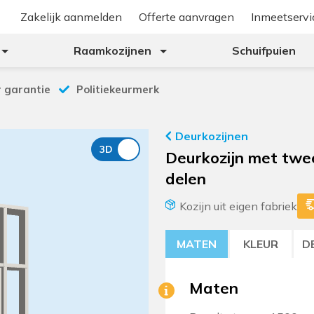
Zakelijk aanmelden
Offerte aanvragen
Inmeetservi
Raamkozijnen
Schuifpuien
r garantie
Politiekeurmerk
Deurkozijnen
Deurkozijn met twee 
delen
Kozijn uit eigen fabriek
MATEN
KLEUR
D
Maten