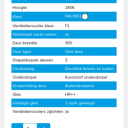
Hoogte:
2406
RAL9001
Kleur:
Ventilatierooster kleur:
F1
Weldorpel vaste ramen:
Ja
Deur breedte:
930
Deur type:
Glas deur
Stapeldorpels deuren:
2
Deurbeslag:
Deurklink binnen en buiten
Onderdorpel:
Kunststof onderdorpel
Draairichting deur:
Buitendraaiend
Glas:
HR++
Gelaagd glas:
2 zijde gelaagd
Ventilatieroosters zijlichten:
Ja