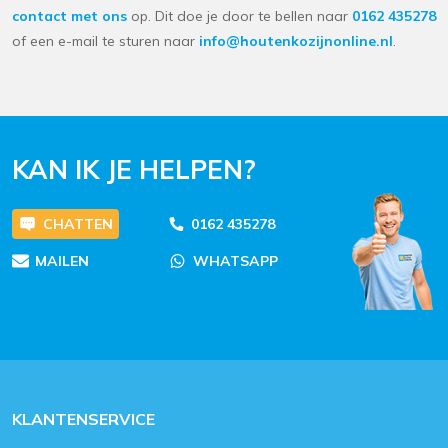
contact met ons
op. Dit doe je door te bellen naar
0162 435278
of een e-mail te sturen naar
info@houtenkozijnonline.nl
.
KAN IK JE HELPEN?
CHATTEN
0162 435278
MAILEN
WHATSAPP
KLANTENSERVICE