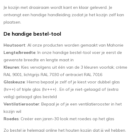
Je kozijn met draairaam wordt kant en klaar geleverd. Je
ontvangt een handige handleiding zodat je het kozijn zelf kan
plaatsen.
De handige bestel-tool
Houtsoort
: Al onze producten worden gemaakt van Mahonie
Lengte/breedte
: In onze handige bestel-tool voer je eerst de
gewenste breedte en lengte maat in
Kleuren
: Kies vervolgens uit één van de 3 kleuren voorlak; crème
RAL 9001, lichtgrijs RAL 7030 of antraciet RAL 7016
Glaskeuze
: Hierna bepaal je zelf of je kiest voor dubbel glas
(hr++) of triple glas (hr+++) . En of je niet-gelaagd of (extra
veilig) gelaagd glas besteld
Ventilatierooster
: Bepaal je of je een ventilatierooster in het
kozijn wil
Roedes
: Creëer een jaren-30 look met roedes op het glas
Zo bestel je helemaal online het houten kozijn dat jij wil hebben.