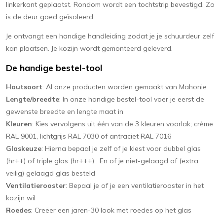
linkerkant geplaatst. Rondom wordt een tochtstrip bevestigd. Zo
is de deur goed geïsoleerd.
Je ontvangt een handige handleiding zodat je je schuurdeur zelf
kan plaatsen. Je kozijn wordt gemonteerd geleverd.
De handige bestel-tool
Houtsoort
: Al onze producten worden gemaakt van Mahonie
Lengte/breedte
: In onze handige bestel-tool voer je eerst de
gewenste breedte en lengte maat in
Kleuren
: Kies vervolgens uit één van de 3 kleuren voorlak; crème
RAL 9001, lichtgrijs RAL 7030 of antraciet RAL 7016
Glaskeuze
: Hierna bepaal je zelf of je kiest voor dubbel glas
(hr++) of triple glas (hr+++) . En of je niet-gelaagd of (extra
veilig) gelaagd glas besteld
Ventilatierooster
: Bepaal je of je een ventilatierooster in het
kozijn wil
Roedes
: Creëer een jaren-30 look met roedes op het glas