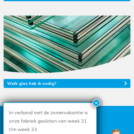
Welk glas heb ik nodig?
In verband met de zomervakantie is
KAN IK JE HELPEN?
onze fabriek gesloten van week 31
t/m week 33.