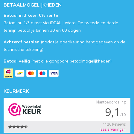
BETAALMOGELIJKHEDEN
Betaal in 3 keer, 0% rente
Betaal nu 1/3 direct via iDEAL | Wero. De tweede en derde
termijn betaal je binnen 30 en 60 dagen.
Achteraf betalen
(nadat je goedkeuring hebt gegeven op de
technische tekening)
Betaal veilig
(met alle gangbare betaalmogelijkheden)
KEURMERK