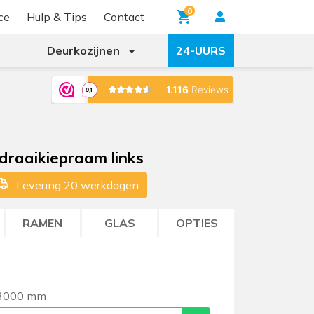
0
ce
Hulp & Tips
Contact
Deurkozijnen
24-UURS
 draaikiepraam links
Levering 20 werkdagen
RAMEN
GLAS
OPTIES
 3000 mm