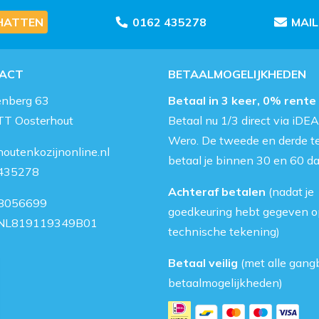
HATTEN
0162 435278
MAI
ACT
BETAALMOGELIJKHEDEN
enberg 63
Betaal in 3 keer, 0% rente
TT Oosterhout
Betaal nu 1/3 direct via iDEA
Wero. De tweede en derde t
outenkozijnonline.nl
betaal je binnen 30 en 60 d
435278
Achteraf betalen
(nadat je
8056699
goedkeuring hebt gegeven o
NL819119349B01
technische tekening)
Betaal veilig
(met alle gang
betaalmogelijkheden)