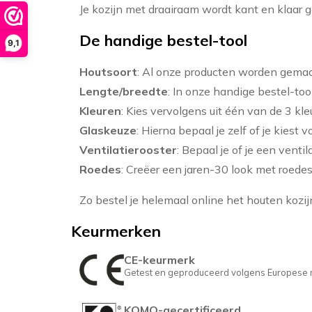
Je kozijn met draairaam wordt kant en klaar g
De handige bestel-tool
9,1
Houtsoort
: Al onze producten worden gema
Lengte/breedte
: In onze handige bestel-too
Kleuren
: Kies vervolgens uit één van de 3 k
Glaskeuze
: Hierna bepaal je zelf of je kiest 
Ventilatierooster
: Bepaal je of je een ventil
Roedes
: Creëer een jaren-30 look met roedes
Zo bestel je helemaal online het houten kozijn
Keurmerken
CE-keurmerk
Getest en geproduceerd volgens Europese ri
KOMO-gecertificeerd