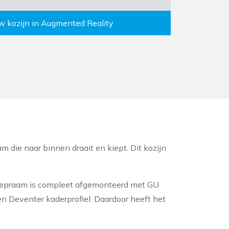
uw kozijn in Augmented Reality
am die naar binnen draait en kiept. Dit kozijn
aaikiepraam is compleet afgemonteerd met GU
en Deventer kaderprofiel. Daardoor heeft het