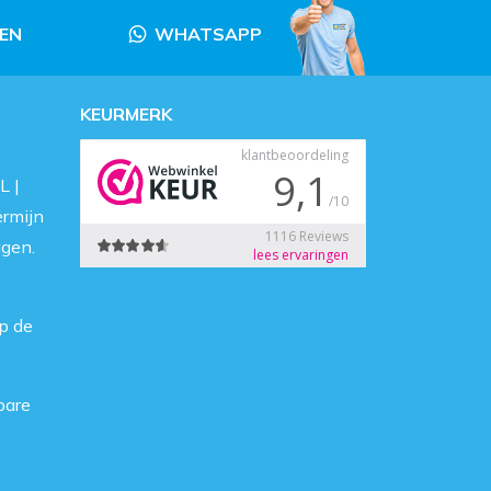
LEN
WHATSAPP
KEURMERK
L |
ermijn
agen.
p de
bare