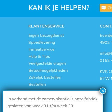
KAN IK JE HELPEN?
C
KLANTENSERVICE
CONT
Eigen bezorgdienst
Everd
Spoedlevering
4902 
Inmeetservice
info@h
Hulp & Tips
0162 
Veelgestelde vragen
Betaalmogelijkheden
KVK 1
Zakelijk bestellen
BTW 
Bestellen
Garantie
Over ons
In verband met de zomervakantie is onze fabriek
Showroom
gesloten van week 31 t/m week 33.