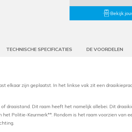
Bekijk jo
TECHNISCHE SPECIFICATIES
DE VOORDELEN
st elkaar zijn geplaatst. In het linkse vak zit een draaikiepra
- of draaistand. Dit raam heeft het namelijk allebei. Dit dr
n het Politie-Keurmerk**. Rondom is het raam voorzien van e
chting.