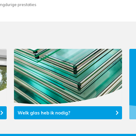
ngdurige prestaties
Welk glas heb ik nodig?