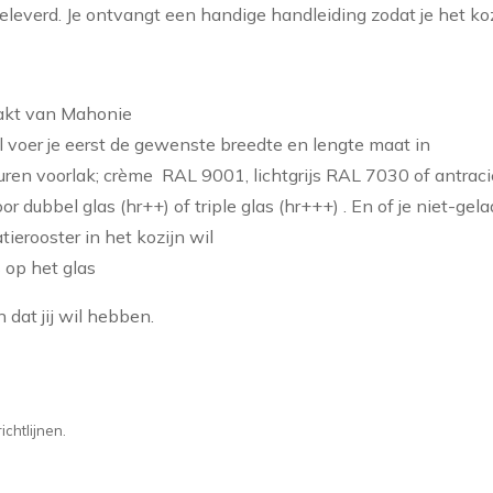
eleverd. Je ontvangt een handige handleiding zodat je het koz
akt van Mahonie
l voer je eerst de gewenste breedte en lengte maat in
leuren voorlak; crème RAL 9001, lichtgrijs RAL 7030 of antra
voor dubbel glas (hr++) of triple glas (hr+++) . En of je niet-gel
atierooster in het kozijn wil
 op het glas
 dat jij wil hebben.
chtlijnen.