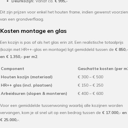
Deurkozijn:
Vanaf ca.
€ 995,-
Dit zijn prijzen voor enkel het houten frame, indien gewenst voorzien
van een grondverflaag.
Kosten montage en glas
Een kozijn is pas af als het glas erin zit. Een realistische totaalprijs
(kozijn met HR++-glas en montage) ligt gemiddeld tussen de
€ 850,-
en € 1.350,- per m2
.
Component
Geschatte kosten (per m
Houten kozijn (materiaal)
€ 300 – € 500
HR++ glas (incl. plaatsen)
€ 150 – € 250
Arbeidsuren (slopen & monteren)
€ 400 – € 600
Voor een gemiddelde tussenwoning waarbij alle kozijnen worden
vervangen, kom je al snel uit op een bedrag tussen de
€ 17.000,- en
€ 25.000,-
.