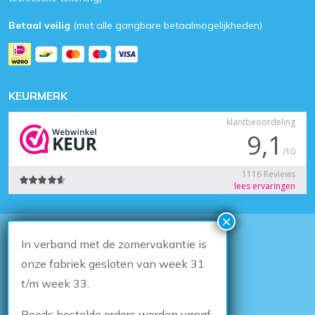
Betaal veilig
(met alle gangbare betaalmogelijkheden)
KEURMERK
In verband met de zomervakantie is
© 2026
Houten Kozijn Online
Algemene voorwaarden
onze fabriek gesloten van week 31
Herroepingsrecht
t/m week 33.
Privacybeleid
Klachten
Reeds bestelde orders worden vanaf