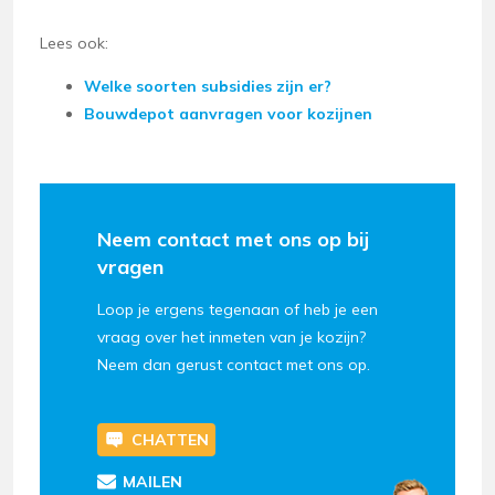
Lees ook:
Welke soorten subsidies zijn er?
Bouwdepot aanvragen voor kozijnen
Neem contact met ons op bij
vragen
Loop je ergens tegenaan of heb je een
vraag over het inmeten van je kozijn?
Neem dan gerust contact met ons op.
CHATTEN
MAILEN