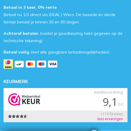
Betaal in 3 keer, 0% rente
Betaal nu 1/3 direct via iDEAL | Wero. De tweede en derde
termijn betaal je binnen 30 en 60 dagen.
Achteraf betalen
(nadat je goedkeuring hebt gegeven op de
technische tekening)
Betaal veilig
(met alle gangbare betaalmogelijkheden)
KEURMERK