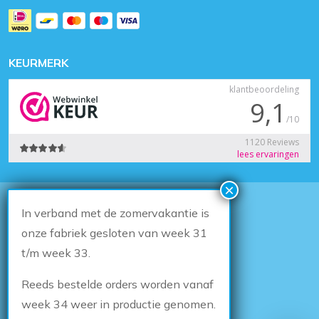
KEURMERK
In verband met de zomervakantie is
© 2026
Houten Kozijn Online
Algemene voorwaarden
onze fabriek gesloten van week 31
Herroepingsrecht
t/m week 33.
Privacybeleid
Klachten
Reeds bestelde orders worden vanaf
Sitemap
Cookiebeleid
week 34 weer in productie genomen.