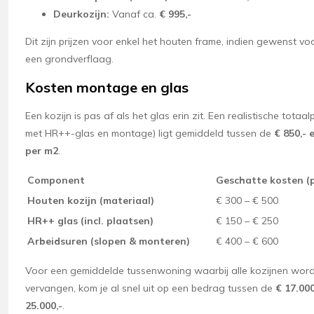
Deurkozijn:
Vanaf ca.
€ 995,-
Dit zijn prijzen voor enkel het houten frame, indien gewenst vo
een grondverflaag.
Kosten montage en glas
Een kozijn is pas af als het glas erin zit. Een realistische totaalp
met HR++-glas en montage) ligt gemiddeld tussen de
€ 850,- 
per m2
.
Component
Geschatte kosten (
Houten kozijn (materiaal)
€ 300 – € 500
HR++ glas (incl. plaatsen)
€ 150 – € 250
Arbeidsuren (slopen & monteren)
€ 400 – € 600
Voor een gemiddelde tussenwoning waarbij alle kozijnen wor
vervangen, kom je al snel uit op een bedrag tussen de
€ 17.000
25.000,-
.