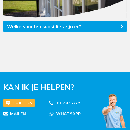
Welke soorten subsidies zijn er?
KAN IK JE HELPEN?
CHATTEN
0162 435278
MAILEN
WHATSAPP