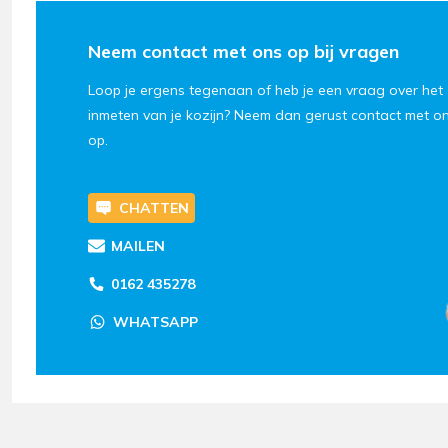
Neem contact met ons op bij vragen
Loop je ergens tegenaan of heb je een vraag over het
inmeten van je kozijn? Neem dan gerust contact met o
op.
CHATTEN
MAILEN
0162 435278
WHATSAPP