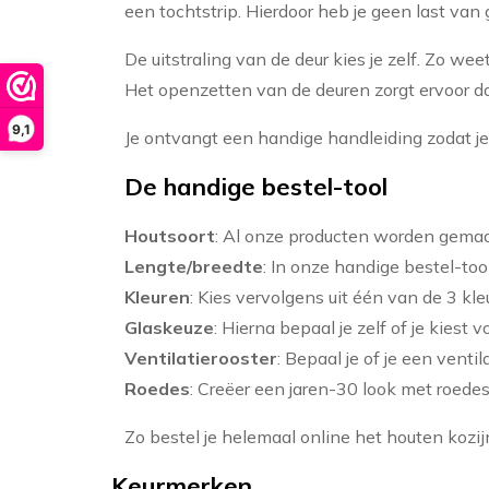
een tochtstrip. Hierdoor heb je geen last van 
De uitstraling van de deur kies je zelf. Zo wee
Het openzetten van de deuren zorgt ervoor d
9,1
Je ontvangt een handige handleiding zodat je 
De handige bestel-tool
Houtsoort
: Al onze producten worden gema
Lengte/breedte
: In onze handige bestel-too
Kleuren
: Kies vervolgens uit één van de 3 k
Glaskeuze
: Hierna bepaal je zelf of je kiest 
Ventilatierooster
: Bepaal je of je een ventil
Roedes
: Creëer een jaren-30 look met roedes
Zo bestel je helemaal online het houten kozijn
Keurmerken