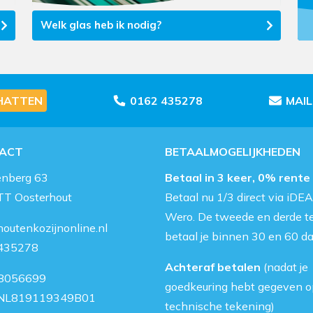
Welk glas heb ik nodig?
HATTEN
0162 435278
MAI
ACT
BETAALMOGELIJKHEDEN
enberg 63
Betaal in 3 keer, 0% rente
TT Oosterhout
Betaal nu 1/3 direct via iDEA
Wero. De tweede en derde t
outenkozijnonline.nl
betaal je binnen 30 en 60 d
435278
Achteraf betalen
(nadat je
8056699
goedkeuring hebt gegeven o
NL819119349B01
technische tekening)