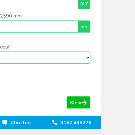
n 2590 mm
deur)
Kleur
Chatten
0162 435278