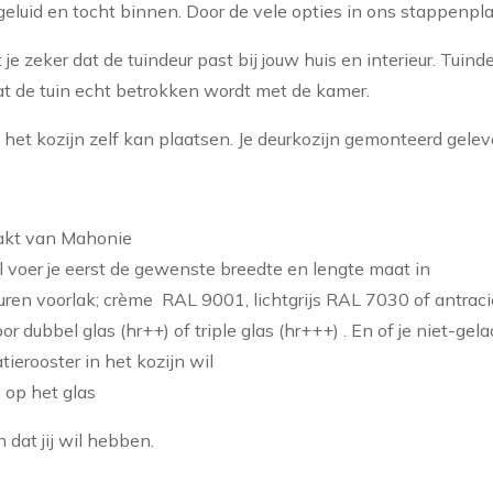
geluid en tocht binnen. Door de vele opties in ons stappenplan
t je zeker dat de tuindeur past bij jouw huis en interieur. Tui
at de tuin echt betrokken wordt met de kamer.
het kozijn zelf kan plaatsen. Je deurkozijn gemonteerd gelev
akt van Mahonie
l voer je eerst de gewenste breedte en lengte maat in
leuren voorlak; crème RAL 9001, lichtgrijs RAL 7030 of antra
voor dubbel glas (hr++) of triple glas (hr+++) . En of je niet-gel
atierooster in het kozijn wil
 op het glas
 dat jij wil hebben.