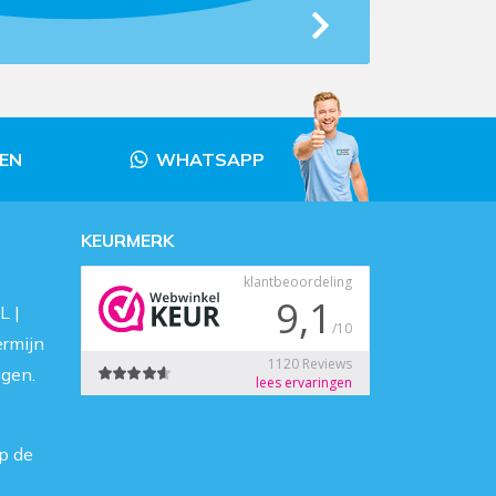
LEN
WHATSAPP
KEURMERK
L |
ermijn
agen.
p de