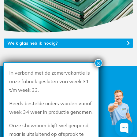
Welk glas heb ik nodig?
In verband met de zomervakantie is
KAN IK JE HELPEN?
onze fabriek gesloten van week 31
t/m week 33.
CHATTEN
0162 435278
Reeds bestelde orders worden vanaf
MAILEN
WHATSAPP
week 34 weer in productie genomen.
Onze showroom blijft wel geopend,
maar is uitsluitend op afspraak te