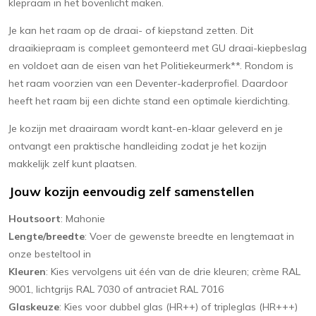
klepraam in het bovenlicht maken.
Je kan het raam op de draai- of kiepstand zetten. Dit
draaikiepraam is compleet gemonteerd met GU draai-kiepbeslag
en voldoet aan de eisen van het Politiekeurmerk**. Rondom is
het raam voorzien van een Deventer-kaderprofiel. Daardoor
heeft het raam bij een dichte stand een optimale kierdichting.
Je kozijn met draairaam wordt kant-en-klaar geleverd en je
ontvangt een praktische handleiding zodat je het kozijn
makkelijk zelf kunt plaatsen.
Jouw kozijn eenvoudig zelf samenstellen
Houtsoort
: Mahonie
Lengte/breedte
: Voer de gewenste breedte en lengtemaat in
onze besteltool in
Kleuren
: Kies vervolgens uit één van de drie kleuren; crème RAL
9001, lichtgrijs RAL 7030 of antraciet RAL 7016
Glaskeuze
: Kies voor dubbel glas (HR++) of tripleglas (HR+++)