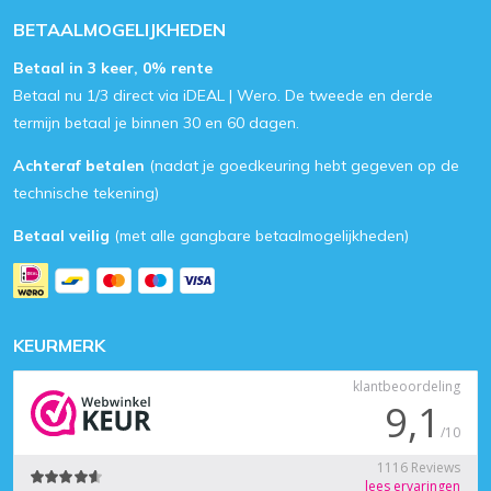
BETAALMOGELIJKHEDEN
Betaal in 3 keer, 0% rente
Betaal nu 1/3 direct via iDEAL | Wero. De tweede en derde
termijn betaal je binnen 30 en 60 dagen.
Achteraf betalen
(nadat je goedkeuring hebt gegeven op de
technische tekening)
Betaal veilig
(met alle gangbare betaalmogelijkheden)
KEURMERK