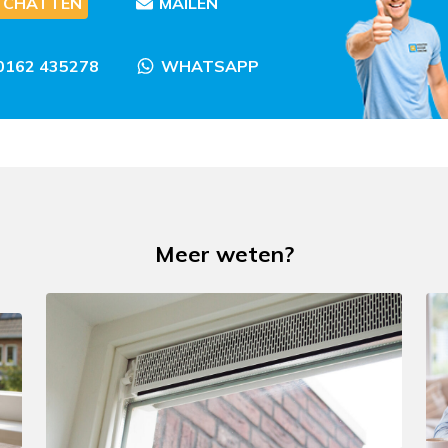
CHATTEN
MAILEN
0162 435278
WHATSAPP
Meer weten?