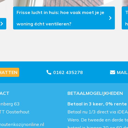
Frisse lucht in huis: hoe vaak moet je je
T
woning écht ventileren?
h
HATTEN
0162 435278
MAI
ACT
BETAALMOGELIJKHEDEN
enberg 63
Betaal in 3 keer, 0% rente
TT Oosterhout
Betaal nu 1/3 direct via iDEA
Wero. De tweede en derde t
outenkozijnonline.nl
betaal je binnen 30 en 60 d