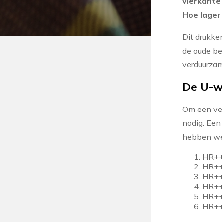
vierkante
Hoe lager
Dit drukken
de oude be
verduurza
De U-w
Om een ver
nodig. Een
hebben we 
HR++ 
HR++ 
HR++ 
HR++
HR+++
HR+++