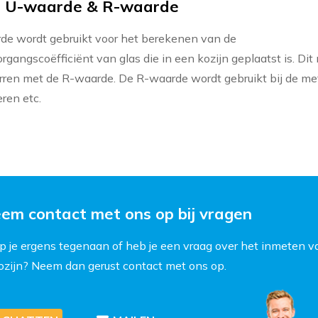
il U-waarde & R-waarde
e wordt gebruikt voor het berekenen van de
gangscoëfficiënt van glas die in een kozijn geplaatst is. Dit 
rren met de R-waarde. De R-waarde wordt gebruikt bij de me
ren etc.
em contact met ons op bij vragen
p je ergens tegenaan of heb je een vraag over het inmeten v
kozijn? Neem dan gerust contact met ons op.