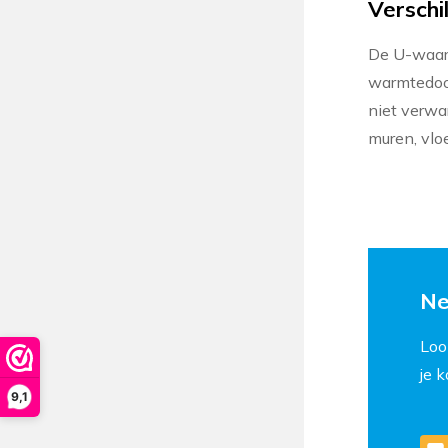
Versch
De U-waard
warmtedoor
niet verwa
muren, vloe
Ne
Loo
je 
9,1