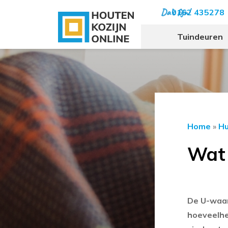
0162 435278
Tuindeuren
Home
»
Hu
Wat 
De U-waar
hoeveelhe