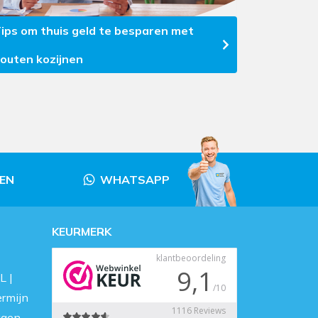
ips om thuis geld te besparen met
outen kozijnen
LEN
WHATSAPP
KEURMERK
L |
ermijn
agen.