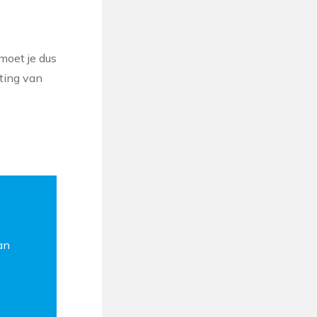
moet je dus
ting van
an