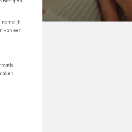
 het glas.
s namelijk
en van een
rmatie
 maken,