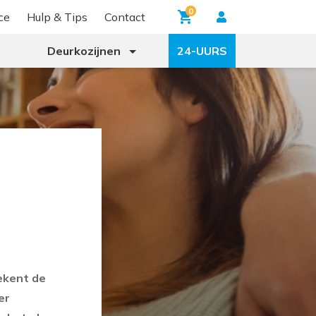
0
ce
Hulp & Tips
Contact
Deurkozijnen
24-UURS
ekent de
er