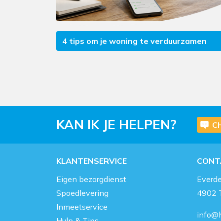
4 tips om je woning te verduurzamen
KAN IK JE HELPEN?
C
KLANTENSERVICE
CONT
Eigen bezorgdienst
Everd
Spoedlevering
4902 
Inmeetservice
info@h
Hulp & Tips