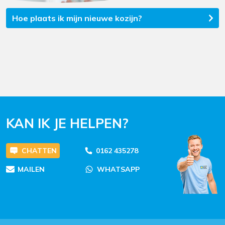
Hoe plaats ik mijn nieuwe kozijn?
KAN IK JE HELPEN?
CHATTEN
0162 435278
MAILEN
WHATSAPP