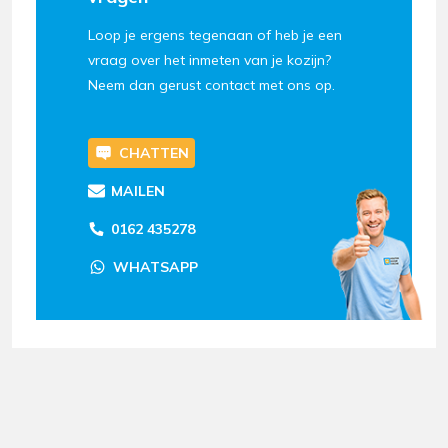
Loop je ergens tegenaan of heb je een
vraag over het inmeten van je kozijn?
Neem dan gerust contact met ons op.
CHATTEN
MAILEN
0162 435278
WHATSAPP