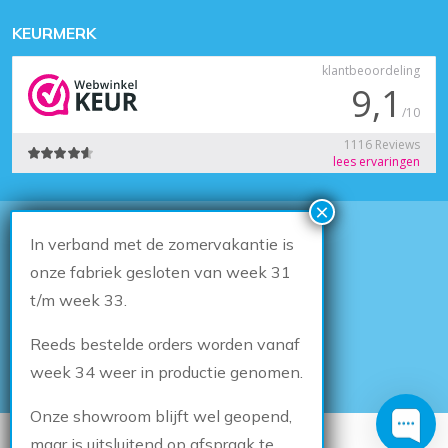
KEURMERK
In verband met de zomervakantie is
© 2026
Houten Kozijn Online
Algemene voorwaarden
onze fabriek gesloten van week 31
Herroepingsrecht
t/m week 33.
Privacybeleid
Klachten
Reeds bestelde orders worden vanaf
Sitemap
Cookiebeleid
week 34 weer in productie genomen.
Onze showroom blijft wel geopend,
DESIGN & DEVELOPMENT BY
THE SEQUEL
maar is uitsluitend op afspraak te