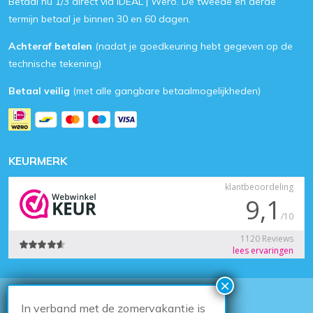
Betaal nu 1/3 direct via iDEAL | Wero. De tweede en derde
termijn betaal je binnen 30 en 60 dagen.
Achteraf betalen
(nadat je goedkeuring hebt gegeven op de
technische tekening)
Betaal veilig
(met alle gangbare betaalmogelijkheden)
KEURMERK
In verband met de zomervakantie is
© 2026
Houten Kozijn Online