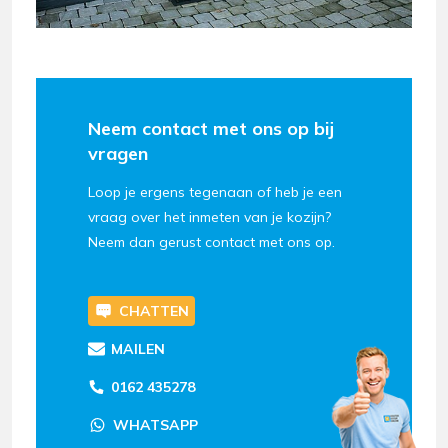
Neem contact met ons op bij
vragen
Loop je ergens tegenaan of heb je een
vraag over het inmeten van je kozijn?
Neem dan gerust contact met ons op.
CHATTEN
MAILEN
0162 435278
WHATSAPP