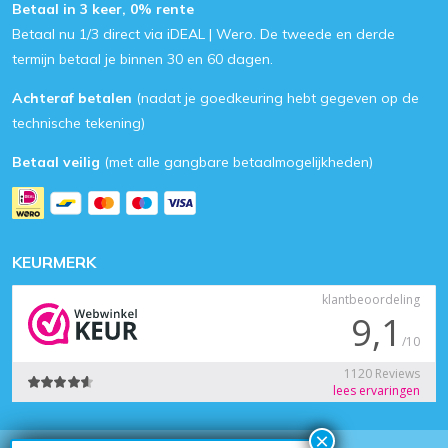
Betaal in 3 keer, 0% rente
Betaal nu 1/3 direct via iDEAL | Wero. De tweede en derde
termijn betaal je binnen 30 en 60 dagen.
Achteraf betalen
(nadat je goedkeuring hebt gegeven op de
technische tekening)
Betaal veilig
(met alle gangbare betaalmogelijkheden)
KEURMERK