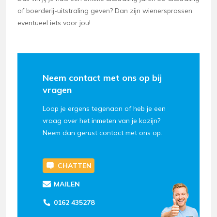
of boerderij-uitstraling geven? Dan zijn wienersprossen
eventueel iets voor jou!
Neem contact met ons op bij
vragen
Loop je ergens tegenaan of heb je een
vraag over het inmeten van je kozijn?
Neem dan gerust contact met ons op.
CHATTEN
MAILEN
0162 435278