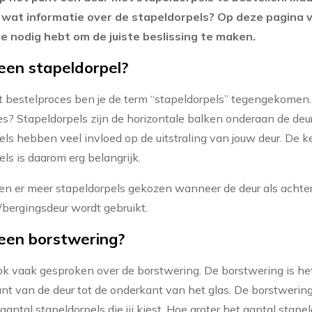
 wat informatie over de stapeldorpels? Op deze pagina v
je nodig hebt om de juiste beslissing te maken.
een stapeldorpel?
t bestelproces ben je de term “stapeldorpels” tegengekomen
ies? Stapeldorpels zijn de horizontale balken onderaan de deu
els hebben veel invloed op de uitstraling van jouw deur. De ke
ls is daarom erg belangrijk.
n er meer stapeldorpels gekozen wanneer de deur als achter
/bergingsdeur wordt gebruikt.
een borstwering?
ok vaak gesproken over de borstwering. De borstwering is he
nt van de deur tot de onderkant van het glas. De borstwerin
 aantal stapeldorpels die jij kiest. Hoe groter het aantal stapel