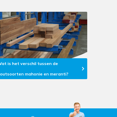
at is het verschil tussen de
outsoorten mahonie en meranti?