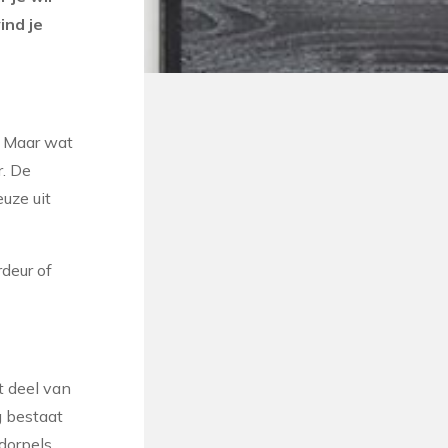
ind je
. Maar wat
r. De
uze uit
deur of
t deel van
g bestaat
dorpels,