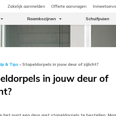
Zakelijk aanmelden
Offerte aanvragen
Inmeetservi
Raamkozijnen
Schuifpuien
lp & Tips
»
Stapeldorpels in jouw deur of zijlicht?
eldorpels in jouw deur of
cht?
p het punt een deur met stapeldorpels te bestellen. Maar