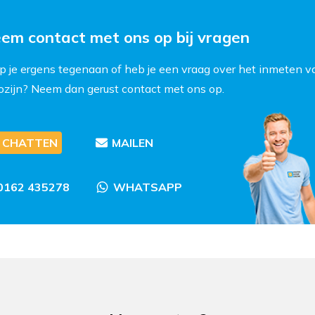
em contact met ons op bij vragen
p je ergens tegenaan of heb je een vraag over het inmeten v
kozijn? Neem dan gerust contact met ons op.
CHATTEN
MAILEN
0162 435278
WHATSAPP