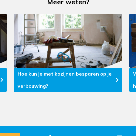
Meer weten?
Hoe kun je met kozijnen besparen op je
W
verbouwing?
h