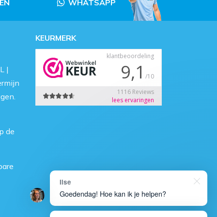
LEN
WHATSAPP
KEURMERK
L |
ermijn
agen.
p de
bare
Ilse
Goedendag! Hoe kan ik je helpen?