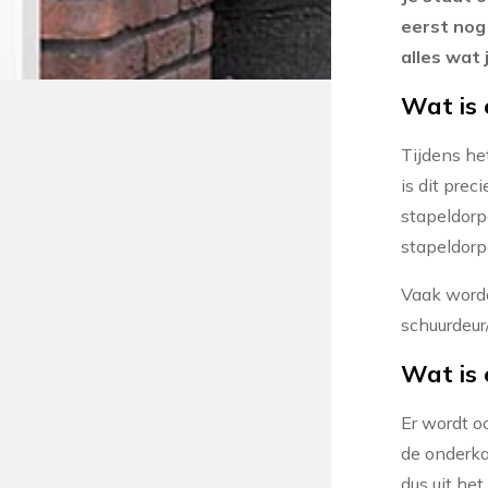
eerst nog
alles wat 
Wat is 
Tijdens he
is dit prec
stapeldorp
stapeldorpe
Vaak worde
schuurdeur
Wat is 
Er wordt o
de onderka
dus uit het