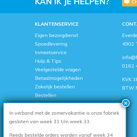
KAN IK JE HELPEN?
C
KLANTENSERVICE
CONT
Eigen bezorgdienst
Everd
Spoedlevering
4902 
Inmeetservice
info@h
Hulp & Tips
0162 
Veelgestelde vragen
Betaalmogelijkheden
KVK 1
Zakelijk bestellen
BTW 
Bestellen
Garantie
Over ons
In verband met de zomervakantie is onze fabriek
Showroom
gesloten van week 31 t/m week 33.
Contact
Reeds bestelde orders worden vanaf week 34