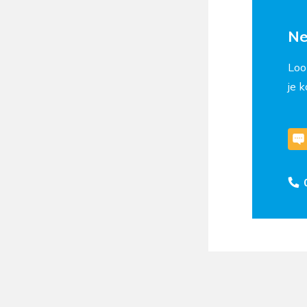
Ne
Loo
je 