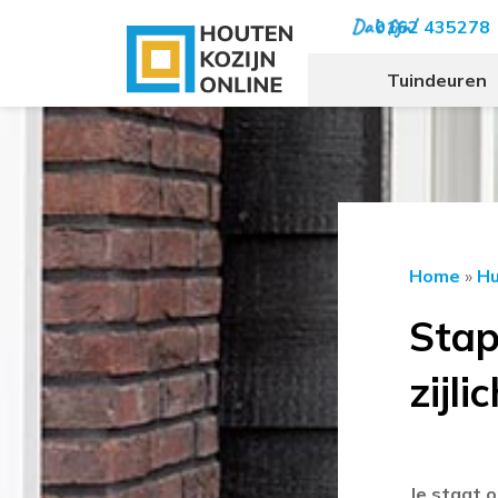
0162 435278
Tuindeuren
Home
»
Hu
Stap
zijli
Je staat o