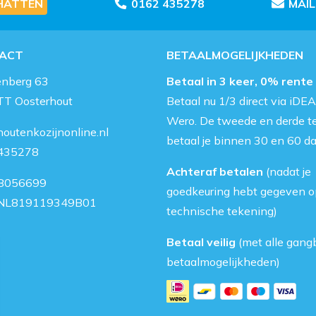
HATTEN
0162 435278
MAI
ACT
BETAALMOGELIJKHEDEN
enberg 63
Betaal in 3 keer, 0% rente
TT Oosterhout
Betaal nu 1/3 direct via iDEA
Wero. De tweede en derde t
outenkozijnonline.nl
betaal je binnen 30 en 60 d
435278
Achteraf betalen
(nadat je
8056699
goedkeuring hebt gegeven o
NL819119349B01
technische tekening)
Betaal veilig
(met alle gang
betaalmogelijkheden)