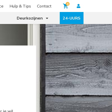
0
ce
Hulp & Tips
Contact
Deurkozijnen
24-UURS
 je wil