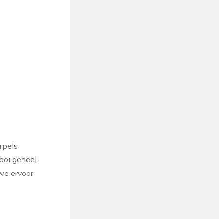
orpels
ooi geheel.
 we ervoor