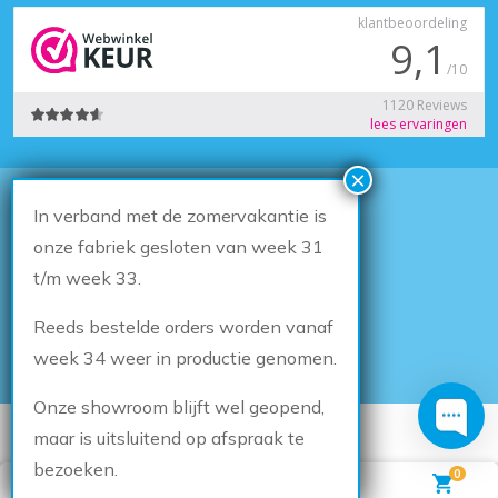
In verband met de zomervakantie is
© 2026
Houten Kozijn Online
Algemene voorwaarden
onze fabriek gesloten van week 31
Herroepingsrecht
t/m week 33.
Privacybeleid
Klachten
Reeds bestelde orders worden vanaf
Sitemap
Cookiebeleid
week 34 weer in productie genomen.
Onze showroom blijft wel geopend,
DESIGN & DEVELOPMENT BY
THE SEQUEL
maar is uitsluitend op afspraak te
bezoeken.
0