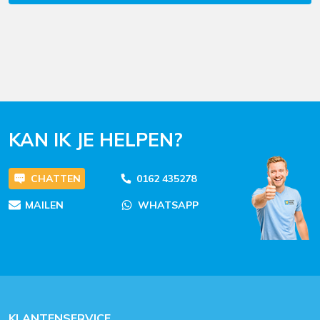
KAN IK JE HELPEN?
CHATTEN
0162 435278
MAILEN
WHATSAPP
KLANTENSERVICE