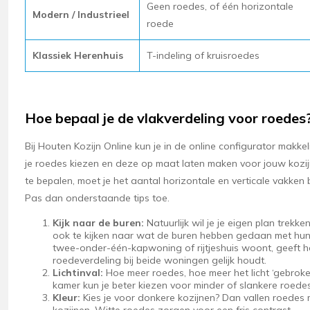
Geen roedes, of één horizontale
Modern / Industrieel
roede
Klassiek Herenhuis
T-indeling of kruisroedes
Hoe bepaal je de vlakverdeling voor roedes
Bij Houten Kozijn Online kun je in de online configurator makkel
je roedes kiezen en deze op maat laten maken voor jouw kozijn
te bepalen, moet je het aantal horizontale en verticale vakken b
Pas dan onderstaande tips toe.
Kijk naar de buren:
Natuurlijk wil je je eigen plan trekke
ook te kijken naar wat de buren hebben gedaan met hun 
twee-onder-één-kapwoning of rijtjeshuis woont, geeft he
roedeverdeling bij beide woningen gelijk houdt.
Lichtinval:
Hoe meer roedes, hoe meer het licht ‘gebroke
kamer kun je beter kiezen voor minder of slankere roedes
Kleur:
Kies je voor donkere kozijnen? Dan vallen roedes m
kozijnen. Witte roedes zorgen voor een fris contrast.