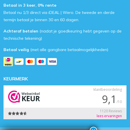
Betaal in 3 keer, 0% rente
Betaal nu 1/3 direct via iDEAL | Wero. De tweede en derde
termijn betaal je binnen 30 en 60 dagen.
Achteraf betalen
(nadat je goedkeuring hebt gegeven op de
technische tekening)
Betaal veilig
(met alle gangbare betaalmogelijkheden)
KEURMERK