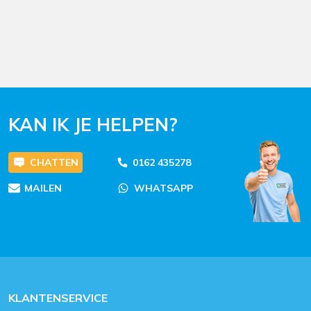
KAN IK JE HELPEN?
CHATTEN
0162 435278
MAILEN
WHATSAPP
KLANTENSERVICE