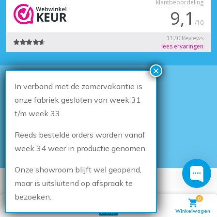
In verband met de zomervakantie is
© 2026
Houten Kozijn Online
Algemene voorwaarden
onze fabriek gesloten van week 31
Herroepingsrecht
t/m week 33.
Privacybeleid
Klachten
Reeds bestelde orders worden vanaf
Sitemap
Cookiebeleid
week 34 weer in productie genomen.
Onze showroom blijft wel geopend,
DESIGN & DEVELOPMENT BY
THE SEQUEL
maar is uitsluitend op afspraak te
bezoeken.
0
Telefoon
Mail
Winkelwagen
Account
Menu